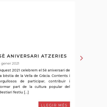
5È ANIVERSARI ATZERIES
40È AN
1 gener 2021
1 gener 202
Aquest 2021 celebrem el 5è aniversari de
L’any 2021 
la bèstia de la Vella de Gràcia. Contents i
la Colla Vel
orgullosos de participar, contribuir i
formar part de la cultura popular del
Bestiari festiu […]
LLEGIR MÉS